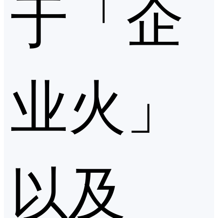
于「企
业火」
以及