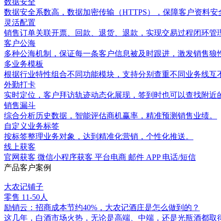
数据安全
数据安全系数高，数据加密传输（HTTPS），保障客户资料安
灵活配置
销售订单关联开票、回款、退货、退款，实现交易过程闭环管
客户公海
多种公海机制，保证每一条客户信息被及时跟进，激发销售狼
多业务模板
根据行业特性组合不同功能模块，支持分别查重不同业务线互
外勤打卡
实时定位，客户拜访轨迹动态化展现，签到时也可以查找附近
销售漏斗
综合分析历史数据，智能评估商机赢率，精准预测销售业绩。
自定义业务标签
按标签整理业务对象，达到精准化营销，个性化推送。
线上获客
官网获客 微信小程序获客 平台电商 邮件 APP 电话/短信
产品客户案例
大农记铺子
零售
11-50人
励销云：招商成本节约40%，大农记酒庄是怎么做到的？
这几年，白酒市场火热，无论是高端、中端，还是光瓶酒都取得了不俗