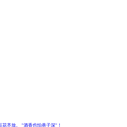
百花齐放。 "酒香也怕巷子深"！