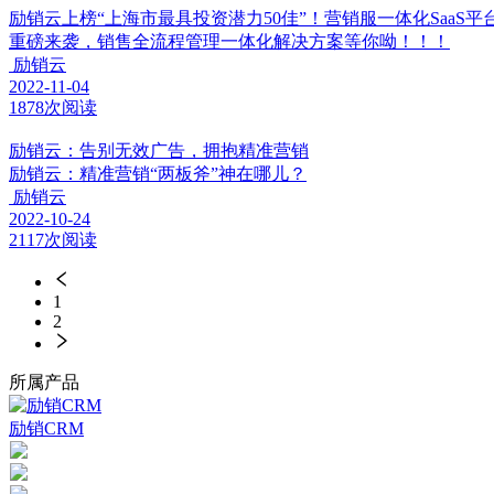
励销云上榜“上海市最具投资潜力50佳”！营销服一体化SaaS平
重磅来袭，销售全流程管理一体化解决方案等你呦！！！
励销云
2022-11-04
1878次阅读
励销云：告别无效广告，拥抱精准营销
励销云：精准营销“两板斧”神在哪儿？
励销云
2022-10-24
2117次阅读
1
2
所属产品
励销CRM