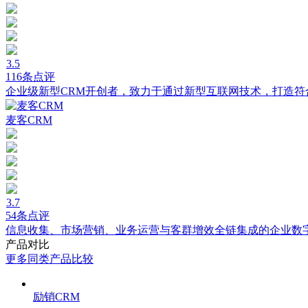
3.5
116条点评
企业级新型CRM开创者，致力于通过新型互联网技术，打造符
麦客CRM
3.7
54条点评
信息收集、市场营销、业务运营与客群增效全链集成的企业数
产品对比
更多同类产品比较
励销CRM