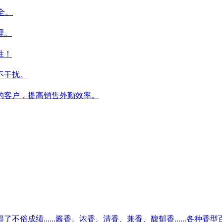
全。
理。
性！
不干扰。
的客户，提高销售外勤效率。
成绩......酱香、浓香、清香、兼香、馥郁香......各种香型