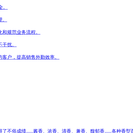
全。
理。
化和规范业务流程。
不干扰。
的客户，提高销售外勤效率。
成绩......酱香、浓香、清香、兼香、馥郁香......各种香型