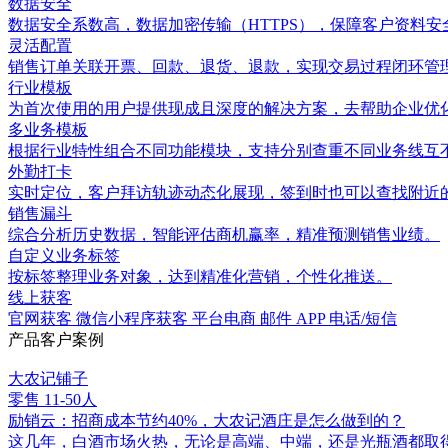
数据安全
数据安全系数高，数据加密传输（HTTPS），保障客户资料安
灵活配置
销售订单关联开票、回款、退货、退款，实现交易过程闭环管
行业模板
为首次使用的用户提供现成且深度的解决方案，去帮助企业优
多业务模板
根据行业特性组合不同功能模块，支持分别查重不同业务线互
外勤打卡
实时定位，客户拜访轨迹动态化展现，签到时也可以查找附近
销售漏斗
综合分析历史数据，智能评估商机赢率，精准预测销售业绩。
自定义业务标签
按标签整理业务对象，达到精准化营销，个性化推送。
线上获客
官网获客 微信小程序获客 平台电商 邮件 APP 电话/短信
产品客户案例
大农记铺子
零售
11-50人
励销云：招商成本节约40%，大农记酒庄是怎么做到的？
这几年，白酒市场火热，无论是高端、中端，还是光瓶酒都取得了不俗