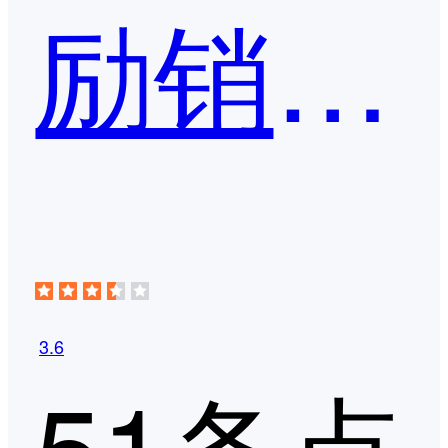
励销CRM
3.6
51条点