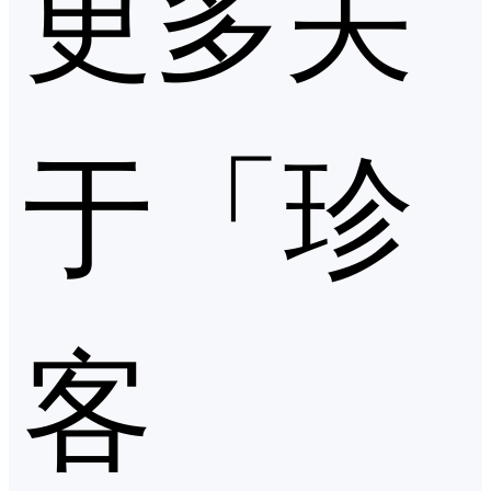
更多关
于「珍
客