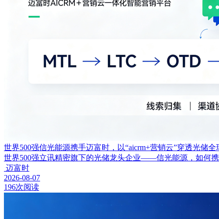
世界500强信光能源携手迈富时，以“aicrm+营销云”穿透光储
世界500强立讯精密旗下的光储龙头企业——信光能源，如何携手
迈富时
2026-08-07
196次阅读