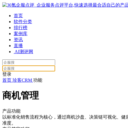
首页
软件分类
排行榜
案例库
资讯
直播
AI测评网
登录
首页
珍客CRM
功能
商机管理
产品功能
以标准化销售流程为核心，通过商机沙盘、决策链可视化、健
准度。