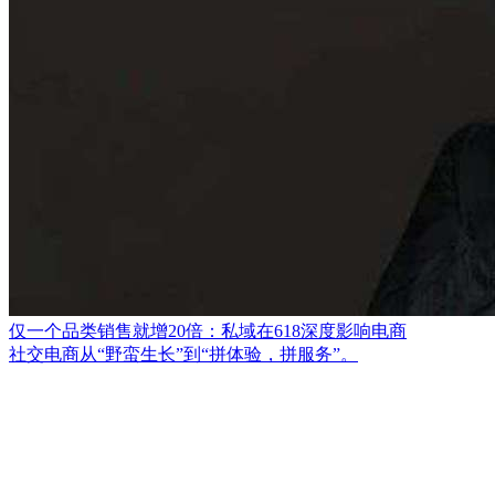
仅一个品类销售就增20倍：私域在618深度影响电商
社交电商从“野蛮生长”到“拼体验，拼服务”。