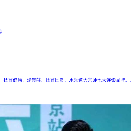
等
湯治、技首健康、湯楽莊、技首国潮、水乐道大宗师七大连锁品牌