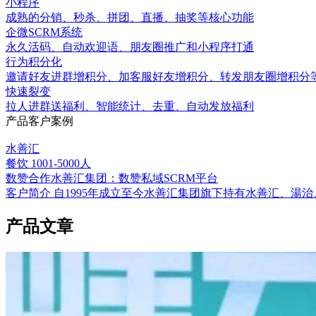
小程序
成熟的分销、秒杀、拼团、直播、抽奖等核心功能
企微SCRM系统
永久活码、自动欢迎语、朋友圈推广和小程序打通
行为积分化
邀请好友进群增积分、加客服好友增积分、转发朋友圈增积分
快速裂变
拉人进群送福利、智能统计、去重、自动发放福利
产品客户案例
水善汇
餐饮
1001-5000人
数赞合作水善汇集团：数赞私域SCRM平台
客户简介 自1995年成立至今水善汇集团旗下持有水善汇、
产品文章