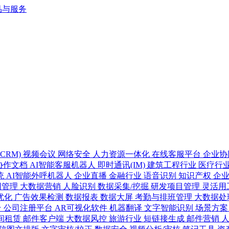
CRM)
视频会议
网络安全
人力资源一体化
在线客服平台
企业协
协作文档
AI智能客服机器人
即时通讯(IM)
建筑工程行业
医疗行
统
AI智能外呼机器人
企业直播
金融行业
语音识别
知识产权
企
同管理
大数据营销
人脸识别
数据采集/挖掘
研发项目管理
灵活用
优化
广告效果检测
数据报表
数据大屏
考勤与排班管理
大数据处
台
公司注册平台
AR可视化软件
机器翻译
文字智能识别
场景方
间租赁
邮件客户端
大数据风控
旅游行业
短链接生成
邮件营销