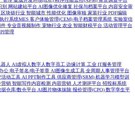
产管理
集成开发环境(IDE)
程序性能监控(APM)
背景调查平台
识别
网站建站平台
AI图像优化修复
社保与档案平台
内容安全审
)
区块链行业
智能城市
性能优化
图像审核
家装行业
PDF编辑
执行系统MES
客户体验管理(CEM)
电子档案管理系统
实验室信
间件
专业音视频制作
宠物行业
农业
智能财税平台
活动管理平台
API管理
机器人
AI虚拟人数字人数字员工
边缘计算
工业
IT服务管理
办公
电子签名/电子签章
AI图像生成工具
全周期人事管理平台
变活动工具
AI PPT制作工具
供应商管理(SRM)
机器学习模型训
件营销
智能写作内容检测
内容营销
人才测评平台
招投标系统
数据仓库/数仓平台
AI图片物体抹除
报价管理(CPQ)
数字孪生平