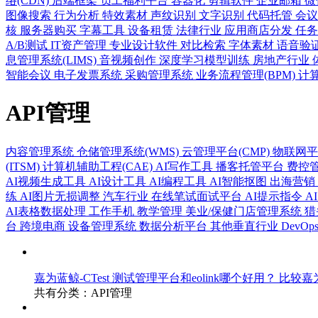
络(CDN)
后端框架
员工福利平台
容器化
剪辑软件
企业邮箱
微
图像搜索
行为分析
特效素材
声纹识别
文字识别
代码托管
会
核
服务器购买
字幕工具
设备租赁
法律行业
应用商店分发
任
A/B测试
IT资产管理
专业设计软件
对比检索
字体素材
语音验
息管理系统(LIMS)
音视频创作
深度学习模型训练
房地产行业
智能会议
电子发票系统
采购管理系统
业务流程管理(BPM)
计算
API管理
内容管理系统
仓储管理系统(WMS)
云管理平台(CMP)
物联网平台
(ITSM)
计算机辅助工程(CAE)
AI写作工具
播客托管平台
费控
AI视频生成工具
AI设计工具
AI编程工具
AI智能抠图
出海营销
练
AI图片无损调整
汽车行业
在线笔试面试平台
AI提示指令
A
AI表格数据处理
工作手机
教学管理
美业/保健门店管理系统
猎
台
跨境电商
设备管理系统
数据分析平台
其他垂直行业
DevO
嘉为蓝鲸-CTest 测试管理平台和eolink哪个好用？
比较嘉为
共有分类：API管理