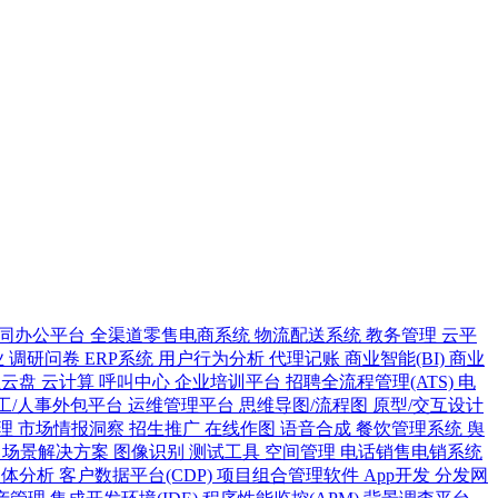
同办公平台
全渠道零售电商系统
物流配送系统
教务管理
云平
业
调研问卷
ERP系统
用户行为分析
代理记账
商业智能(BI)
商业
业云盘
云计算
呼叫中心
企业培训平台
招聘全流程管理(ATS)
电
工/人事外包平台
运维管理平台
思维导图/流程图
原型/交互设计
理
市场情报洞察
招生推广
在线作图
语音合成
餐饮管理系统
舆
案
场景解决方案
图像识别
测试工具
空间管理
电话销售电销系统
人体分析
客户数据平台(CDP)
项目组合管理软件
App开发
分发网