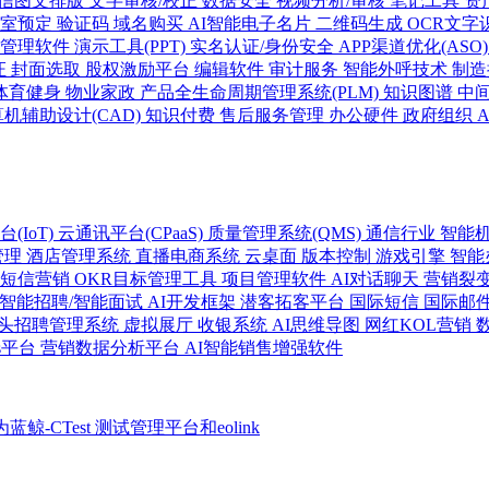
信图文排版
文字审核/校正
数据安全
视频分析/审核
笔记工具
资
议室预定
验证码
域名购买
AI智能电子名片
二维码生成
OCR文字
务管理软件
演示工具(PPT)
实名认证/身份安全
APP渠道优化(ASO
证
封面选取
股权激励平台
编辑软件
审计服务
智能外呼技术
制造
体育健身
物业家政
产品全生命周期管理系统(PLM)
知识图谱
中
机辅助设计(CAD)
知识付费
售后服务管理
办公硬件
政府组织
(IoT)
云通讯平台(CPaaS)
质量管理系统(QMS)
通信行业
智能
管理
酒店管理系统
直播电商系统
云桌面
版本控制
游戏引擎
智能
短信营销
OKR目标管理工具
项目管理软件
AI对话聊天
营销裂
I智能招聘/智能面试
AI开发框架
潜客拓客平台
国际短信
国际邮
头招聘管理系统
虚拟展厅
收银系统
AI思维导图
网红KOL营销
ps平台
营销数据分析平台
AI智能销售增强软件
蓝鲸-CTest 测试管理平台和eolink