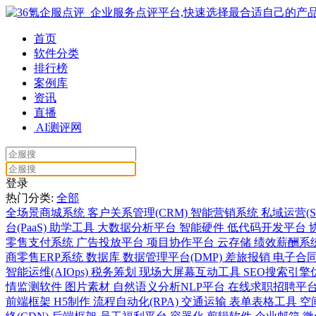
首页
软件分类
排行榜
案例库
资讯
直播
AI测评网
登录
热门分类:
全部
全场景商城系统
客户关系管理(CRM)
智能营销系统
私域运营(S
台(PaaS)
助学工具
大数据分析平台
智能硬件
低代码开发平台
零售支付系统
广告投放平台
项目协作平台
云存储
绩效薪酬系
商零售ERP系统
数据库
数据管理平台(DMP)
差旅报销
电子合
智能运维(AIOps)
税务筹划
现场大屏幕互动工具
SEO搜索引擎
情监测软件
图片素材
自然语义分析NLP平台
在线求职招聘平
前端框架
H5制作
流程自动化(RPA)
交通运输
表单表格工具
空