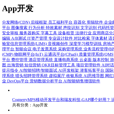
App开发
分发网络(CDN)
后端框架
员工福利平台
容器化
剪辑软件
企业
平台
图像搜索
行为分析
特效素材
声纹识别
文字识别
代码托
安全审核
服务器购买
字幕工具
设备租赁
法律行业
应用商店分
编辑
A/B测试
IT资产管理
专业设计软件
对比检索
字体素材
语
验室信息管理系统(LIMS)
音视频创作
深度学习模型训练
房地
理平台
智能会议
电子发票系统
采购管理系统
业务流程管理(BP
(CMP)
物联网平台(IoT)
云通讯平台(CPaaS)
质量管理系统(QMS
平台
费控管理
酒店管理系统
直播电商系统
云桌面
版本控制
图
出海营销
短信营销
OKR目标管理工具
项目管理软件
AI对
提示指令
AI智能招聘/智能面试
AI开发框架
潜客拓客平台
国际
理系统
猎头招聘管理系统
虚拟展厅
收银系统
AI思维导图
网红
业
DevOps平台
营销数据分析平台
AI智能销售增强软件
CognerryMPS移动开发平台和瑞友科技-GAP哪个好用？
共有分类：App开发