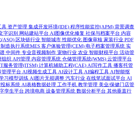
工具
资产管理
集成开发环境(IDE)
程序性能监控(APM)
背景调查
R文字识别
网站建站平台
AI图像优化修复
社保与档案平台
内容
(ASO)
区块链行业
智能城市
性能优化
图像审核
家装行业
PDF
术
制造执行系统MES
客户体验管理(CEM)
电子档案管理系统
实
图谱
中间件
专业音视频制作
宠物行业
农业
智能财税平台
活动管
府组织
API管理
内容管理系统
仓储管理系统(WMS)
云管理平台
IT服务管理(ITSM)
计算机辅助工程(CAE)
AI写作工具
播客托管
事管理平台
AI视频生成工具
AI设计工具
AI编程工具
AI智能抠
学习模型训练
AI图片无损调整
汽车行业
在线笔试面试平台
AI
招投标系统
AI表格数据处理
工作手机
教学管理
美业/保健门店管
字孪生平台
跨境电商
设备管理系统
数据分析平台
其他垂直行