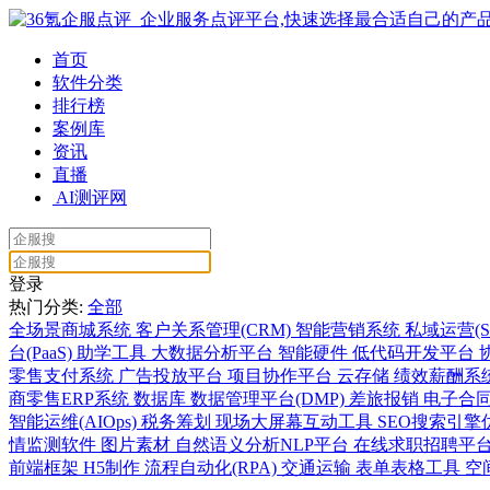
首页
软件分类
排行榜
案例库
资讯
直播
AI测评网
登录
热门分类:
全部
全场景商城系统
客户关系管理(CRM)
智能营销系统
私域运营(S
台(PaaS)
助学工具
大数据分析平台
智能硬件
低代码开发平台
零售支付系统
广告投放平台
项目协作平台
云存储
绩效薪酬系
商零售ERP系统
数据库
数据管理平台(DMP)
差旅报销
电子合
智能运维(AIOps)
税务筹划
现场大屏幕互动工具
SEO搜索引擎
情监测软件
图片素材
自然语义分析NLP平台
在线求职招聘平
前端框架
H5制作
流程自动化(RPA)
交通运输
表单表格工具
空