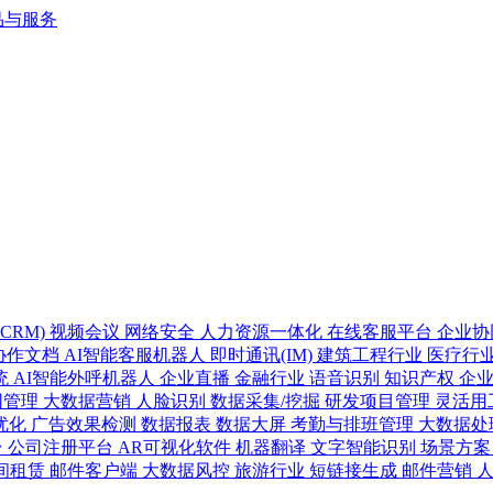
CRM)
视频会议
网络安全
人力资源一体化
在线客服平台
企业协
协作文档
AI智能客服机器人
即时通讯(IM)
建筑工程行业
医疗行
统
AI智能外呼机器人
企业直播
金融行业
语音识别
知识产权
企
同管理
大数据营销
人脸识别
数据采集/挖掘
研发项目管理
灵活用
优化
广告效果检测
数据报表
数据大屏
考勤与排班管理
大数据处
台
公司注册平台
AR可视化软件
机器翻译
文字智能识别
场景方
间租赁
邮件客户端
大数据风控
旅游行业
短链接生成
邮件营销