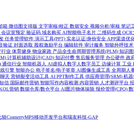
邮箱
微信图文排版
文字审核/校正
数据安全
视频分析/审核
笔记
管
会议室预定
验证码
域名购买
AI智能电子名片
二维码生成
OC
发
任务管理软件
演示工具(PPT)
实名认证/身份安全
APP渠道优化
音验证
封面选取
股权激励平台
编辑软件
审计服务
智能外呼技
产行业
体育健身
物业家政
产品全生命周期管理系统(PLM)
知识
M)
计算机辅助设计(CAD)
知识付费
售后服务管理
办公硬件
政
)
通信行业
智能机器人
AI虚拟人数字人数字员工
边缘计算
工业
游戏引擎
智能办公
电子签名/电子签章
AI图像生成工具
全周期人
话聊天
营销裂变活动工具
AI PPT制作工具
供应商管理(SRM)
机器
短信
国际邮件营销
智能写作内容检测
内容营销
人才测评平台
KOL营销
数据仓库/数仓平台
AI图片物体抹除
报价管理(CPQ)
数
比较CognerryMPS移动开发平台和瑞友科技-GAP