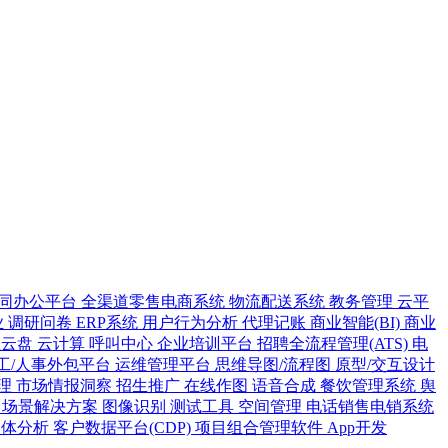
同办公平台
全渠道零售电商系统
物流配送系统
教务管理
云平
业
调研问卷
ERP系统
用户行为分析
代理记账
商业智能(BI)
商业
业云盘
云计算
呼叫中心
企业培训平台
招聘全流程管理(ATS)
电
工/人事外包平台
运维管理平台
思维导图/流程图
原型/交互设计
理
市场情报洞察
招生推广
在线作图
语音合成
餐饮管理系统
舆
案
场景解决方案
图像识别
测试工具
空间管理
电话销售电销系统
人体分析
客户数据平台(CDP)
项目组合管理软件
App开发