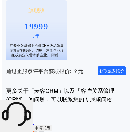
邮件配额； 10 自定义字段。
旗舰版
19999
/年
在专业版基础上提供OEM级品牌展
示和定制服务， 适用于注重企业形
象或有定制需求的企业。 附赠资
源： 100000M 系统空间； 20000
短信配额； 20000 邮件配额； 20
自定义字段。
通过企服点评平台获取报价: ？元
获取独家报价
更多关于「麦客CRM」以及「客户关系管理
(CRM)」的问题，可以联系您的专属顾问哈
专属顾问
麦客CRM
申请试用