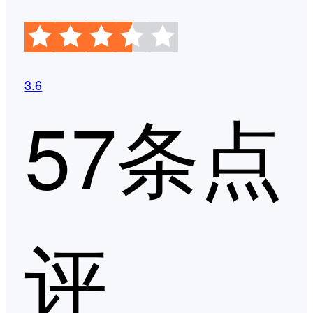
3.6
57条点
评