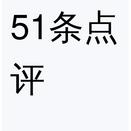
51条点
评