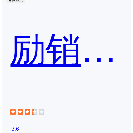
励销CRM
3.6