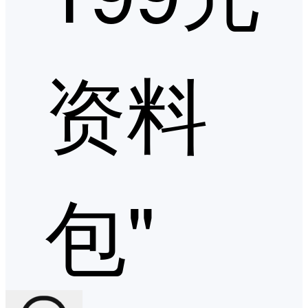
资料
包"