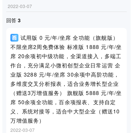
2022-03-07
回答 3
试用版 0 元/年/坐席 全功能（旗舰版）
不限坐席2周免费体验 标准版 1888 元/年/坐
席 20余项初中级功能，全渠道接入，多端工
作台，充分满足小微初创型企业日常运营 企
业版 3288 元/年/坐席 30余项中高阶功能，
多维度交叉分析报表，适合业务增长型企业
（赠送3万增值服务） 旗舰版 5888 元/年/坐
席 50余项全功能，百余项报表、支持自定
义、系统对接等，适合中大型企业（赠送10
万增值服务）
2022-03-07