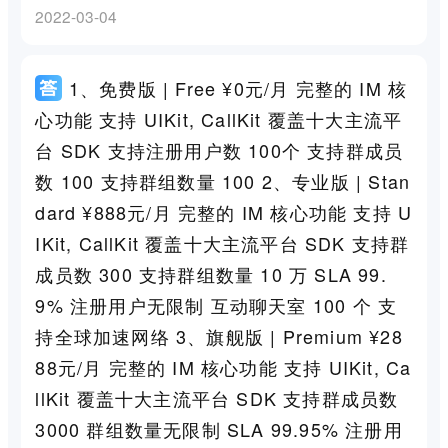
2022-03-04
1、免费版 | Free ¥0元/月 完整的 IM 核
心功能 支持 UIKit, CallKit 覆盖十大主流平
台 SDK 支持注册用户数 100个 支持群成员
数 100 支持群组数量 100 2、专业版 | Stan
dard ¥888元/月 完整的 IM 核心功能 支持 U
IKit, CallKit 覆盖十大主流平台 SDK 支持群
成员数 300 支持群组数量 10 万 SLA 99.
9% 注册用户无限制 互动聊天室 100 个 支
持全球加速网络 3、旗舰版 | Premium ¥28
88元/月 完整的 IM 核心功能 支持 UIKit, Ca
llKit 覆盖十大主流平台 SDK 支持群成员数
3000 群组数量无限制 SLA 99.95% 注册用