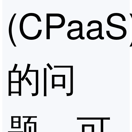
(CPaa
的问
题，可