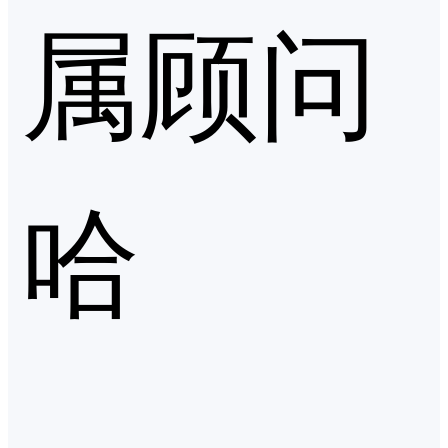
属顾问
哈