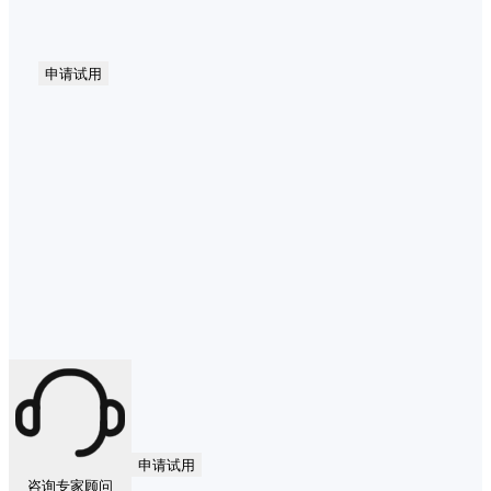
申请试用
申请试用
咨询专家顾问