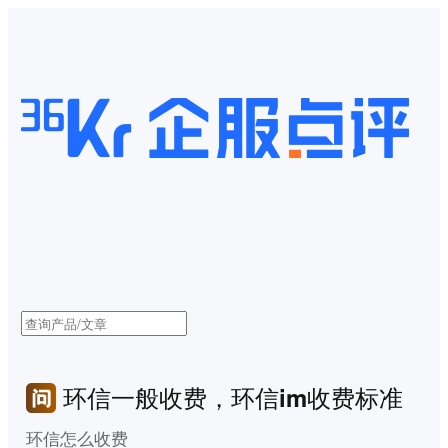
环信一般收费，环信im收费标准
环信怎么收费