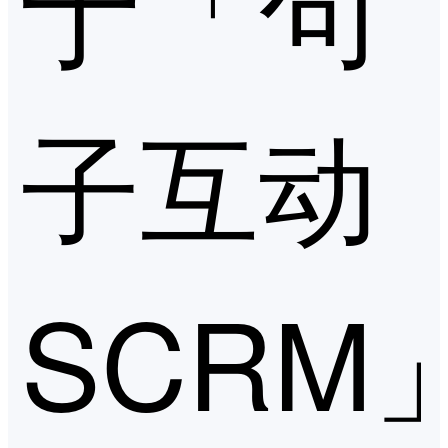
于「句
子互动
SCRM