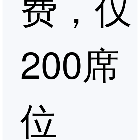
费，仅
200席
位