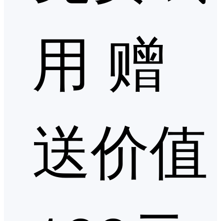
用 赠
送价值