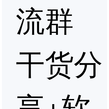
流群
干货分
享+软