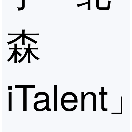
森
iTalent