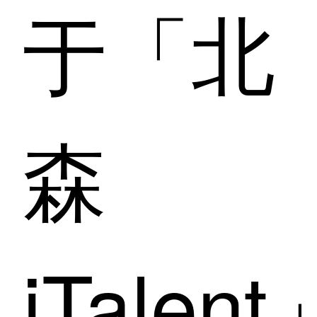
于「北
森
iTalent