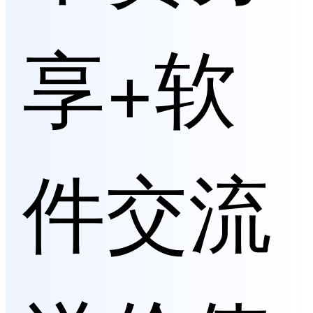
享+软
件交流