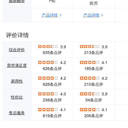
最新融资
F轮
民币
率，帮助员工快速
包括组织人事、考
成长，实现智慧决
勤排班、智能薪
产品详情
产品详情
策。 截至目前，北
酬、移动绩效、分
森已经累计帮助超
析报表、OA审批、
过6000家的中大型
招聘管理、培训发
企业获得业务提
展等。企业只需1个
评价详情
升，其中包括70%
i人事，即可实现整
的中国500强企
体化数字化管理生
3.9
3.9
业。每天，有超过1
态。 i人事具有开
综合评价
635条点评
213条点评
5万的HR和2000万
放、灵活、兼容的
的企业员工在使用i
特点，可与各类第
4.2
4.1
TalentX。在互联
三方平台与自建应
需求满足度
626条点评
185条点评
网、金融、汽车、
用对接，目前，i人
房地产、零售连
事可对接的“生态伙
4.2
4.2
锁、制造、央国企
伴”包括钉钉、企业
易用性
628条点评
210条点评
等行业，北森已经
微信、飞书、国税
成为头部企业广泛
系统、BI系统、数
4.0
3.9
认可的合作伙伴。
字合同、OA系统、
性价比
238条点评
54条点评
2016年至今连续五
CRM系统、财务系
年位列中国HR Saa
统等等，并可对接
4.1
4.1
售后服务
S市场占有率第一
企业自建应用，来
619条点评
206条点评
（数据来源：国际
满足企业个性化需
权威研究机构ID
求，通过这些接