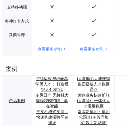
支持移动端
多种打卡方式
录用管理
查看更多功能
查看更多功能
案例
持续吸收与培养高
i人事助力大成连锁
学历人才， 打造经
集团搭建人才数据
纪人4.0时代
通路
东风日产:无接触大
紫燕业务快速扩张
产品案例
规模校园招聘，赢
i人事提供一体化人
在智能
才发展数据
三支柱模式支持，
常高新集团：集团
快速构建招聘平台
化国企HR管理焕
建设
发“数字新动能”