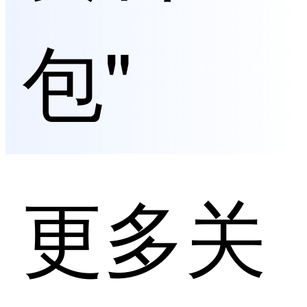
包"
更多关