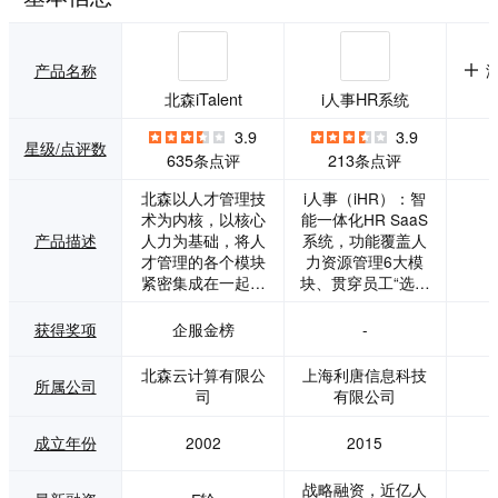
产品名称
北森iTalent
i人事HR系统
3.9
3.9
星级/点评数
635条点评
213条点评
北森以人才管理技
i人事（iHR）：智
术为内核，以核心
能一体化HR SaaS
产品描述
人力为基础，将人
系统，功能覆盖人
才管理的各个模块
力资源管理6大模
紧密集成在一起，
块、贯穿员工“选用
形成一体化的HR S
育留”全流程。i人事
aaS及人才管理平
助力企业一个平台
获得奖项
企服金榜
-
台——iTalentX。iT
搭建智能HR管理闭
alentX可以帮助企
环，提升管理效
北森云计算有限公
上海利唐信息科技
所属公司
业实现从员工招
率；移动端/PC端
司
有限公司
募、入职、管理到
联动，帮助企业将
离职的全面数字化
线下管理搬至线
成立年份
2002
2015
管理，快速提升人
上，全面收集HR数
才管理能力，提升
据，助力业务决
战略融资，近亿人
人力资源管理效
策。 i人事核心功能