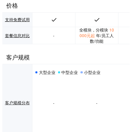
C）。
口，i人事不仅促进
价格
了生态融合，还搭
建了一条连接外部
数据、业务原始数
支持免费试用
据的数据总线，充
分连接HR、财务、
全模块，分模块
10
业务，实现数据驱
套餐信息对比
-
000元起
年/员工人
动的一体化HR管理
数/功能
闭环。
客户规模
大型企业
中型企业
小型企业
客户规模分布
-
-