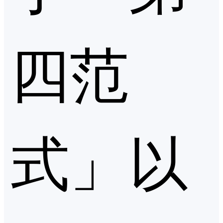
四范
式」以