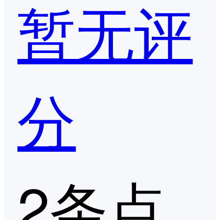
暂无评
分
2条点