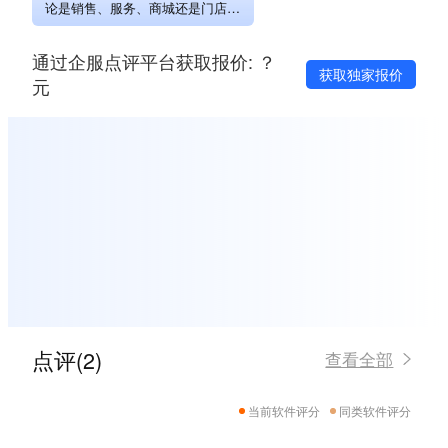
论是销售、服务、商城还是门店。
天然同一份数据，不再有数据孤
岛。 2、一个入口，服务所有团
通过企服点评平台获取报价: ？
队：一个后台，管理所有前端业
获取独家报价
务。个性化设置，让每个团队都有
元
自己合适的权限。 3、再特别的业
务，也可以有合适的系统：世界上
没有两片相同的叶子，也没有两个
相同的企业。为你，量身定制。
4、数字化系统和你的业务，一起成
长：业务怎么变，系统就怎么变。
5、一个平台，集成一切：开放平
台，API开放，企业轻松调用。外
部服务，可以集成任何企业应用和
第三方应用。
点评(2)
查看全部
当前软件评分
同类软件评分