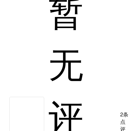
暂
无
评
2条
点
评