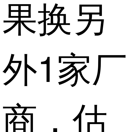
果换另
外1家厂
商，估