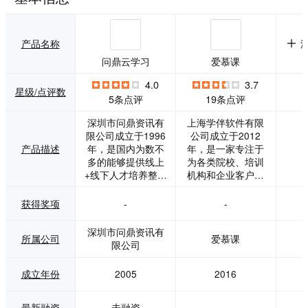
产品名称
问鼎云学习
爱慕课
4.0
3.7
星级/点评数
5条点评
19条点评
深圳市问鼎资讯有
上海学伴软件有限
限公司成立于1996
公司成立于2012
产品描述
年，是国内为数不
年，是一家专注于
多的能够提供线上
为各类院校、培训
+线下人才培养整体
机构和企业客户提
解决方案服务商之
供一站式在线教育
一。我们为企业提
服务和运营支撑平
获得奖项
-
-
供移动学习平台开
台的专业研发机
发/租用、精品课件
构，业务内容涉及
深圳市问鼎资讯有
所属公司
爱慕课
批量提供/个性定
大规模开放在线课
限公司
制、平台深度运营
程Moocs教学平台
服务、人才发展咨
解决方案、课程制
成立年份
2005
2016
询、人才培养规
作和课件录制、实
划、人才测评方案
时直播互动课堂解
规划与实施、企业
决方案、教学教务
最新融资
未融资
-