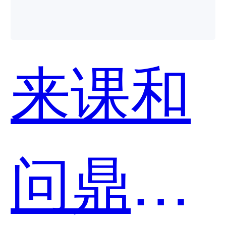
来课和
问鼎云