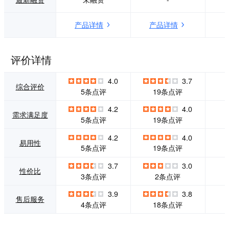
内部专业人才培养
管理平台解决方
项目设计与实施等
案、数字化校园解
产品详情
产品详情
服务。
决方案等的新型教
育技术和服务提供
商。 学伴以“增
值、合作、共赢”为
评价详情
战略理念，依靠雄
厚的技术实力，以
4.0
3.7
及中国电信、上海
综合评价
5条点评
19条点评
交大等多年的合作
关系，建设全方位
4.2
4.0
需求满足度
的市场渠道，并贯
5条点评
19条点评
通宽带、IPTV和手
机等多种学习终端
4.2
4.0
易用性
和网络，打造新型
5条点评
19条点评
的“爱慕课iMooc
s”网校建设平台
3.7
3.0
性价比
和“微课堂WeCas
3条点评
2条点评
t”课程营销平台，
帮助各类教学机构
3.9
3.8
售后服务
建设以MOOC为特
4条点评
18条点评
色的在线教育门
户，从而帮助机构