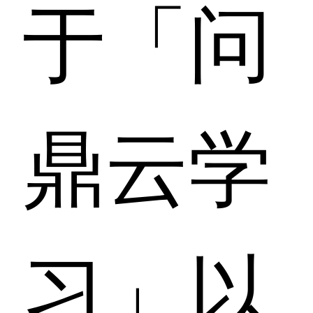
于「问
鼎云学
习」以