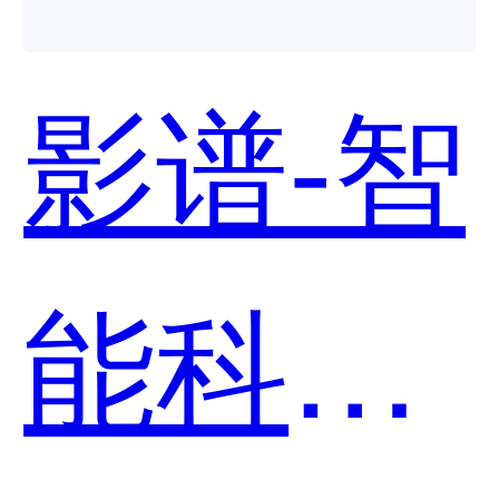
用？
影谱-智
能科教