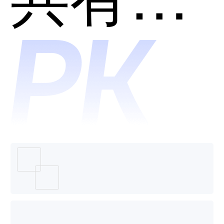
个好
蝶云
用？
ERP哪