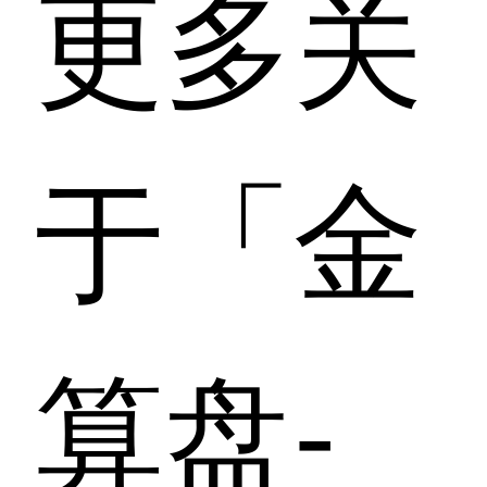
更多关
于「金
算盘-