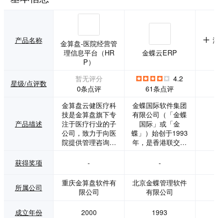
产品名称
金算盘-医院经营管
理信息平台（HR
金蝶云ERP
P）
暂无评分
4.2
星级/点评数
0条点评
61条点评
金算盘云健医疗科
金蝶国际软件集团
技是金算盘旗下专
有限公司（「金蝶
产品描述
注于医疗行业的子
国际」或「金
公司，致力于向医
蝶」）始创于1993
院提供管理咨询、
年，是香港联交所
医院信息化规划、
主板上市公司（股
医院经营管理信息
票代码：0268.H
获得奖项
-
-
平台（HRP）、医
K），总部位于中
疗供应链平台、医
国深圳。 以「致良
重庆金算盘软件有
北京金蝶管理软件
所属公司
院大数据平台和区
知、走正道、行王
限公司
有限公司
域卫生大数据平台
道」为核心价值
等方面的服务。20
观，以「全心全意
成立年份
2000
1993
10年，金算盘作为I
为企业服务，让阳