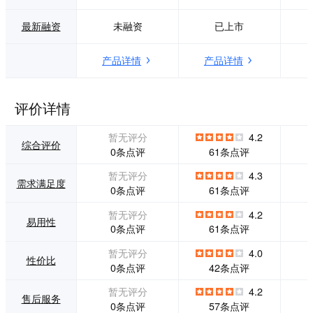
T公司唯一获得国家
光照进每一个企
级的首届中国医院
业」为使命，致力
最新融资
未融资
已上市
协会医院科技创新
于「做最值得托付
奖。2013年，金算
的企业服务平
产品详情
产品详情
盘获得2013年中国
台」。 在中国企业
医卫信息化首选品
云服务市场不断探
牌。目前，金算盘
索，IDC数据显
在医疗卫生信息化
示，金蝶不仅连续1
评价详情
领域的先进理念和
6年稳居中国成长型
卓越产品得到了广
企业应用软件市场
暂无评分
4.2
大用户的认可，全
占有率第一、更连
综合评价
0条点评
61条点评
国逾3000家医院和
续2年在中国企业级
100多个医疗卫生
应用SaaS云服务市
暂无评分
4.3
需求满足度
主管部门都与金算
场占有率排名第
0条点评
61条点评
盘进行了良好的合
一，连续4年在中国
作。
企业级ERM SaaS
暂无评分
4.2
易用性
（即云ERP）、财
0条点评
61条点评
务SaaS市场占有率
第一。金蝶是目前
暂无评分
4.0
性价比
唯一入选Gartner全
0条点评
42条点评
球市场指南（Mark
et Guide）的中国
暂无评分
4.2
售后服务
企业SaaS云服务厂
0条点评
57条点评