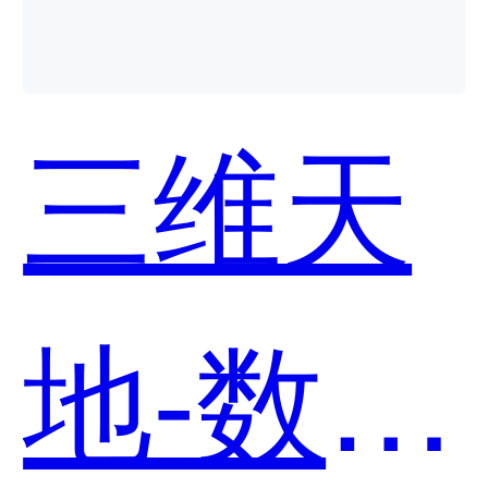
三维天
地-数据