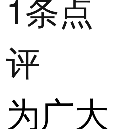
1条点
评
为广大