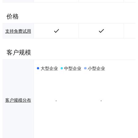
商，并成为唯一荣
获IDC 2020 ERP S
aaS客户满意度大
价格
奖的中国SaaS厂
商。 金蝶旗下的多
款云服务产品获得
支持免费试用
标杆企业的青睐，
包括金蝶云·苍穹
（大企业数字共生
客户规模
平台）、金蝶云·星
空（成长型企业数
字化平台）、金蝶
大型企业
中型企业
小型企业
云·星辰（小微企业
成长服务平台）、
云之家（智能协同
云）、管易云（企
业电商云服务平
客户规模分布
-
-
台）、车商悦（汽
车经销行业云）及
我家云（物业行业
云）等。金蝶通过
管理软件与云服
务，已为世界范围
内超过680万家企