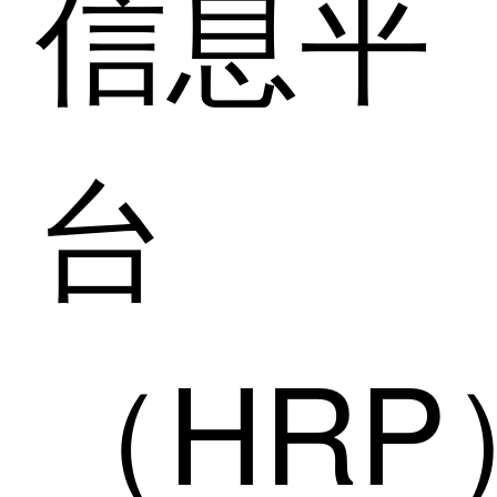
信息平
台
（HRP