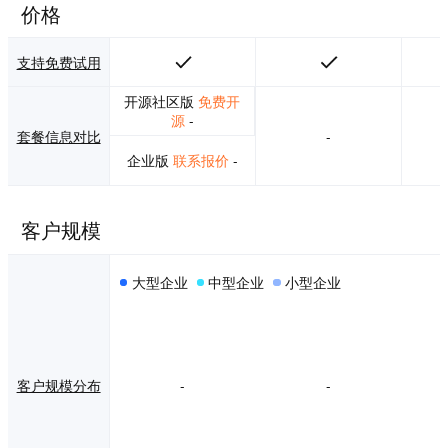
碳等领域的数据资
价格
产建设。 目前，滴
普科技已成功服务2
00余家知名大中型
支持免费试用
企业，包括包括百
丽国际、重庆机
开源社区版
免费开
电、科伦药业、长
源
-
套餐信息对比
-
安新能源、纳爱斯
集团、新华联、广
企业版
联系报价
-
州城投、九洲电
器、OPPO、VIVO
等，以数据智能推
客户规模
动各行业的数据基
础设施建设。
大型企业
中型企业
小型企业
客户规模分布
-
-