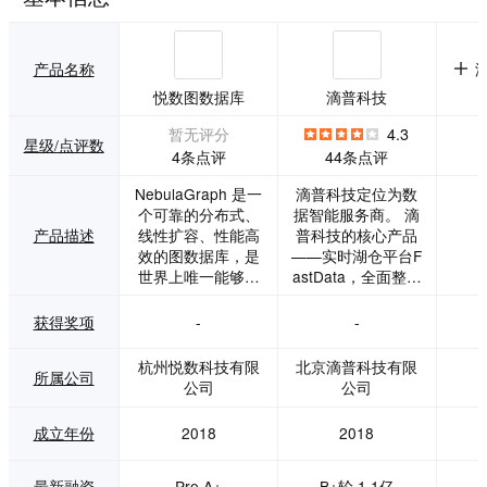
产品名称
悦数图数据库
滴普科技
暂无评分
4.3
星级/点评数
4条点评
44条点评
NebulaGraph 是一
滴普科技定位为数
个可靠的分布式、
据智能服务商。 滴
产品描述
线性扩容、性能高
普科技的核心产品
效的图数据库，是
——实时湖仓平台F
世界上唯一能够容
astData，全面整合
纳千亿个顶点和万
了从数据源、数据
亿条边，并提供毫
分析到数据价值实
获得奖项
-
-
秒级查询延时的图
现的完整链路，帮
数据库解决方案。
助企业建立统一治
杭州悦数科技有限
北京滴普科技有限
所属公司
多家一线大厂的线
理、流批一体、湖
公司
公司
上实践证明，Nebu
仓一体的云原生数
laGraph 在数据挖
据智能平台，实现
成立年份
2018
2018
掘能力、性能等方
海量数据实时分
面远超其他图数据
析，成为支撑企业
库。 在业务数据量
数字化转型的核心
最新融资
Pre A+
B+轮,1.1亿