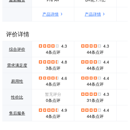
急增时，除了保证
基础软件设施。 Fa
系统的健壮性之
stData Cloud云服
产品详情
产品详情
外，NebulaGraph
务产品，以云原生
助力企业仍能挖掘
部署、弹性计费的
数据价值。 相较其
商业模式，帮助客
他图数据库，Nebu
户提供按需组合式
评价详情
laGraph 能处理的
数据工具搭建。DE
数据量为它们的两
EPNOVA开发者社
4.3
4.3
倍甚至是更多。 Ne
区聚焦数据架构领
综合评价
4条点评
44条点评
bulaGraph专为可
域，与开发者共同
扩展性、数据恢复
探讨核心基础设施
4.8
4.4
需求满足度
而设计，确保线上
平台能力的技术发
3条点评
44条点评
业务的高可用
展趋势。 基于对行
业的深刻洞察与丰
4.6
4.4
易用性
富的数字化转型经
4条点评
44条点评
验，滴普科技打造
了以数据为核心的
暂无评分
4.3
性价比
业务价值创新服务
0条点评
31条点评
DIC（Data Intellig
ence Cloud），深
4.9
4.4
售后服务
耕先进制造、生物
4条点评
44条点评
医药、商品流通、
金融科技、能源双