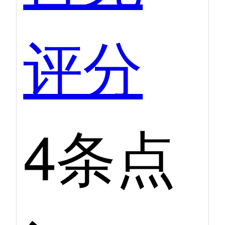
评分
4条点