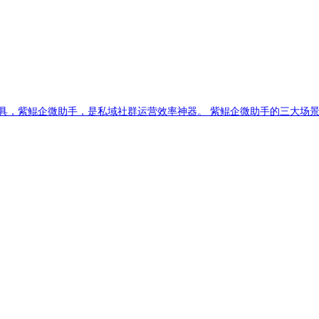
工具，紫鲲企微助手，是私域社群运营效率神器。 紫鲲企微助手的三大场景