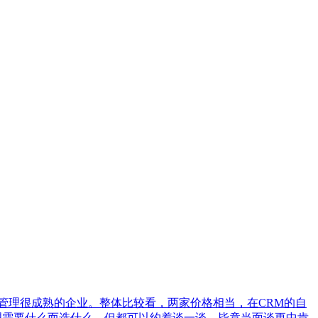
较适合管理很成熟的企业。整体比较看，两家价格相当，在CRM的自
的管理需要什么而选什么，但都可以约着谈一谈，毕竟当面谈更中肯