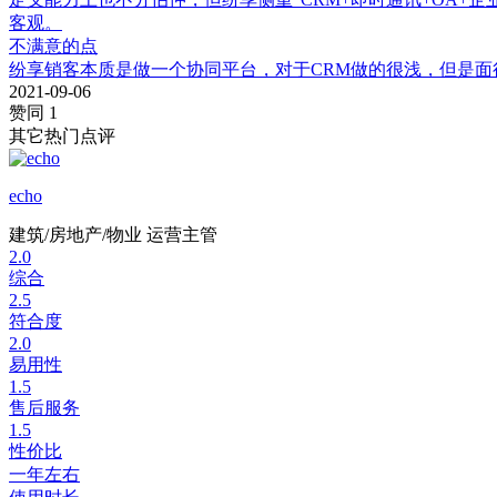
客观。
不满意的点
纷享销客本质是做一个协同平台，对于CRM做的很浅，但是面
2021-09-06
赞同 1
其它热门点评
echo
建筑/房地产/物业
运营主管
2.0
综合
2.5
符合度
2.0
易用性
1.5
售后服务
1.5
性价比
一年左右