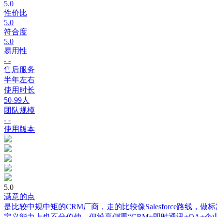
5.0
性价比
5.0
符合度
5.0
易用性
- -
售后服务
半年左右
使用时长
50-99人
团队规模
- -
使用版本
5.0
满意的点
是比较中规中矩的CRM厂商，走的比较像Salesforce路
定义能力上也不分伯仲，但纷享侧重“CRM+即时通讯+OA+