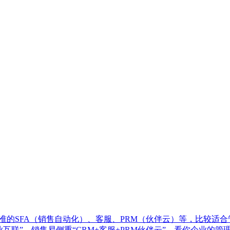
线，做标准的SFA（销售自动化）、客服、PRM（伙伴云）等，比
企业互联”，销售易侧重“CRM+客服+PRM伙伴云”，看你企业