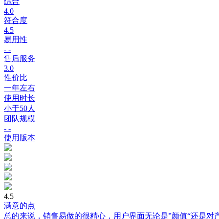
综合
4.0
符合度
4.5
易用性
- -
售后服务
3.0
性价比
一年左右
使用时长
小于50人
团队规模
- -
使用版本
4.5
满意的点
总的来说，销售易做的很精心，用户界面无论是”颜值“还是对