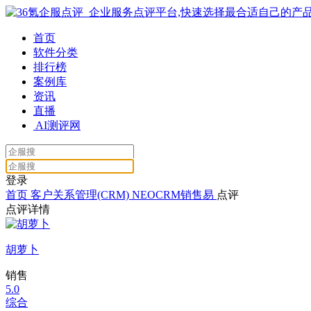
首页
软件分类
排行榜
案例库
资讯
直播
AI测评网
登录
首页
客户关系管理(CRM)
NEOCRM销售易
点评
点评详情
胡萝卜
销售
5.0
综合