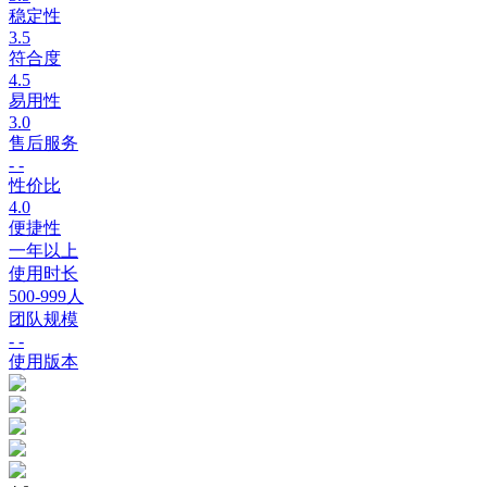
稳定性
3.5
符合度
4.5
易用性
3.0
售后服务
- -
性价比
4.0
便捷性
一年以上
使用时长
500-999人
团队规模
- -
使用版本