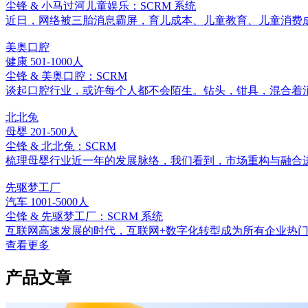
尘锋 & 小马过河儿童娱乐：SCRM 系统
近日，网络被三胎消息霸屏，育儿成本、儿童教育、儿童消费成为网
美奥口腔
健康
501-1000人
尘锋 & 美奥口腔：SCRM
谈起口腔行业，或许每个人都不会陌生。钻头，钳具，混合着
北北兔
母婴
201-500人
尘锋 & 北北兔：SCRM
梳理母婴行业近一年的发展脉络，我们看到，市场重构与融合进入
先驱梦工厂
汽车
1001-5000人
尘锋 & 先驱梦工厂：SCRM 系统
互联网高速发展的时代，互联网+数字化转型成为所有企业热
查看更多
产品文章