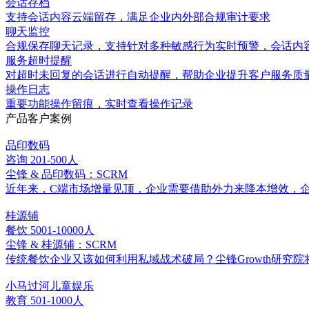
会话存档
支持会话内容云端留存，满足企业内外部合规审计要求
聊天监控
合规保存聊天记录，支持针对多种敏感行为实时预警，会话内
服务超时提醒
对超时未回复的会话进行自动提醒，帮助企业提升客户服务质
操作日志
重要功能操作留痕，实时查看操作记录
产品客户案例
品印数码
咨询
201-500人
尘锋 & 品印数码：SCRM
近年来，C端市场增量见顶，企业需要借助外力来降本增效，企
桂源铺
餐饮
5001-10000人
尘锋 & 桂源铺：SCRM
传统餐饮企业又该如何利用私域战术破局？尘锋Growth研
小马过河儿童娱乐
教育
501-1000人