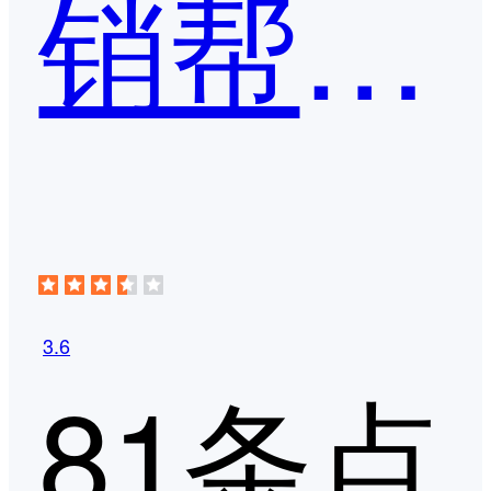
销帮帮CRM
3.6
81条点