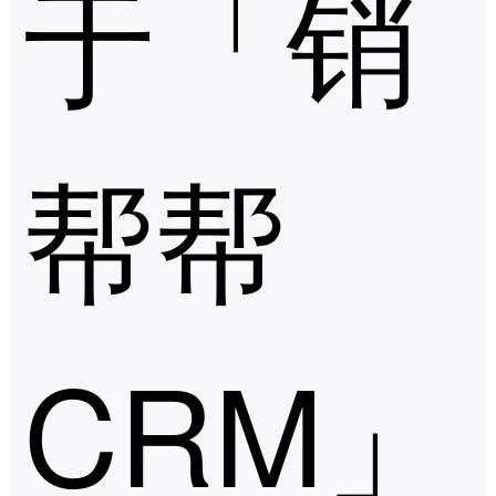
于「销
帮帮
CRM」