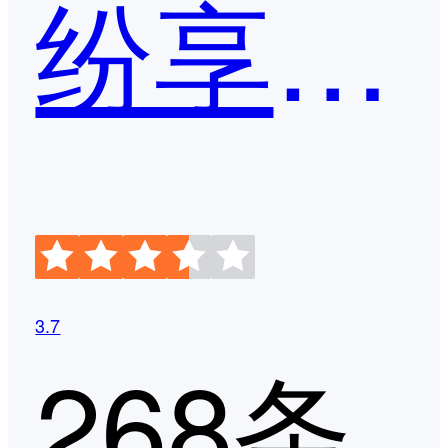
纷享销客
3.7
268条