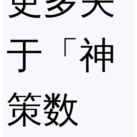
于「神
策数