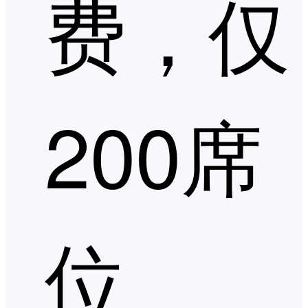
费，仅
200席
位