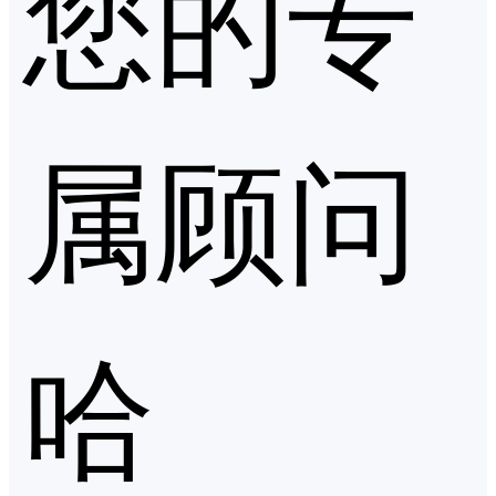
您的专
属顾问
哈