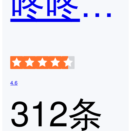
咚咚来客
4.6
312条