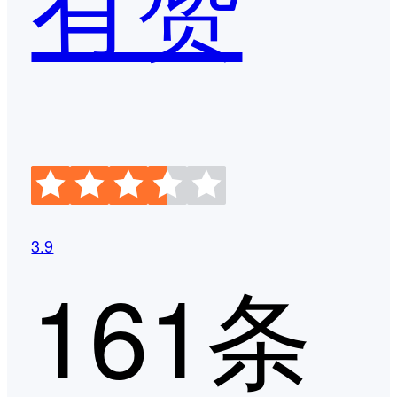
有赞
3.9
161条