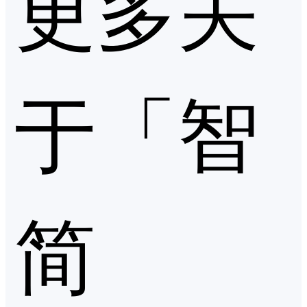
更多关
于「智
简