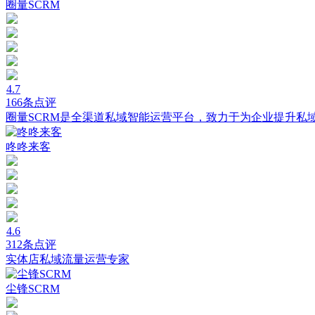
圈量SCRM
4.7
166条点评
圈量SCRM是全渠道私域智能运营平台，致力于为企业提升私
咚咚来客
4.6
312条点评
实体店私域流量运营专家
尘锋SCRM