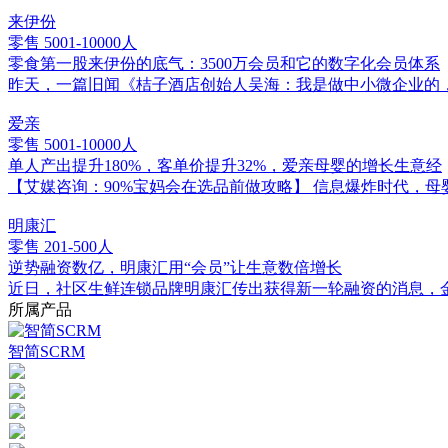
来伊份
零售
5001-10000人
零食第一股来伊份的底气：3500万会员和它的数字化会员体系
昨天，一篇旧闻《桔子酒店创始人吴海：我是做中小微企业的
爱亲
零售
5001-10000人
单人产出提升180%，客单价提升32%，爱亲母婴的增长生意经
【艾媒咨询：90%宝妈会在选品前做攻略】 信息爆炸时代，
明康汇
零售
201-500人
逆势融资数亿，明康汇用“会员”让生意数倍增长
近日，社区生鲜连锁品牌明康汇传出获得新一轮融资的消息，金
所属产品
智简SCRM