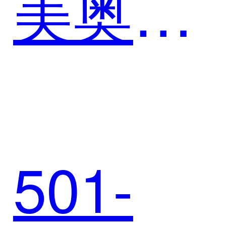
美奥口
腔：
501-
SCRM