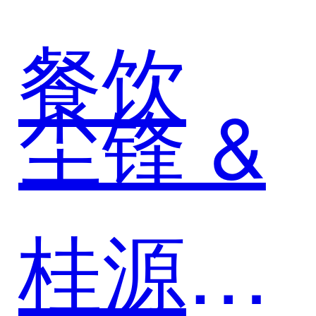
餐饮
尘锋 &
桂源