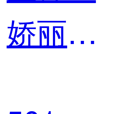
娇丽维
漾医疗