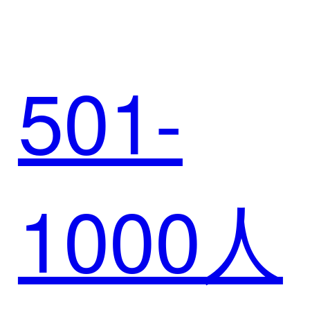
河儿童
501-
娱乐：
1000人
SCRM