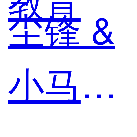
教育
尘锋 &
小马过