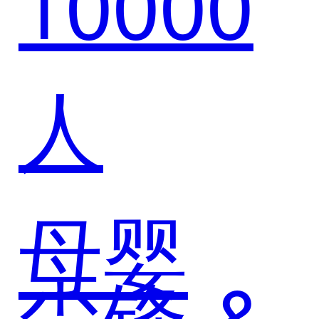
10000
人
母婴
尘锋 &