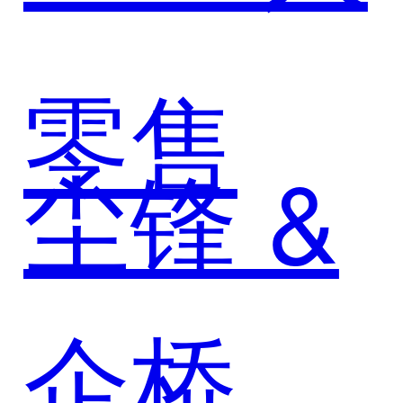
统
零售
尘锋 &
企桥：