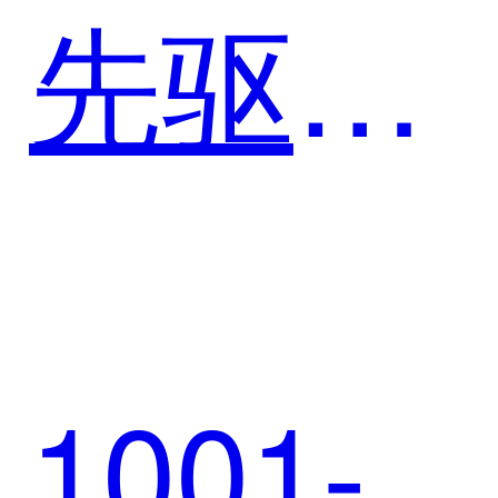
先驱梦
工厂：
1001-
SCRM