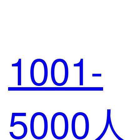
育：
机
1001-
SCRM
5000人
后台系