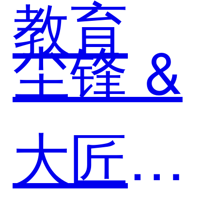
助力家
教育
尘锋 &
具行业
大匠教
抢占先