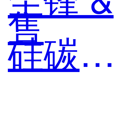
售
硅碳
猫：