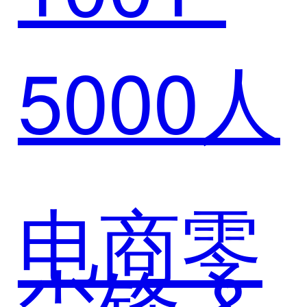
5000人
系统
电商零
尘锋 &