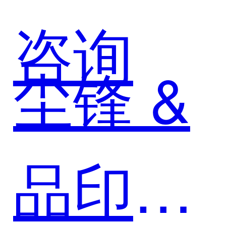
咨询
尘锋 &
品印数