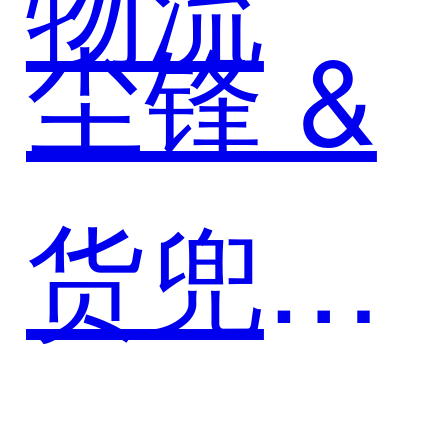
物流
尘锋 &
货兜：