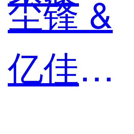
尘锋 &
亿佳尚
品：尘