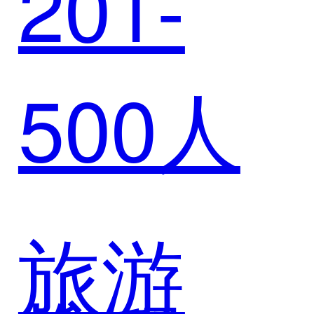
201-
CRM，
500人
构建高
效客户
旅游