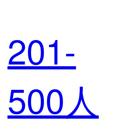
集团
化转型
201-
——运
之旅
500人
用悟空