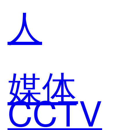
人
CRM，
实现客
媒体
CCTV