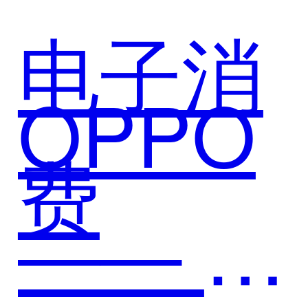
CRM，
电子消
OPPO
实现客
费
—— 运
户管理