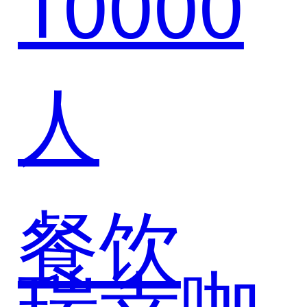
10000
CRM，
人
驱动重
餐饮
型汽车
瑞幸咖