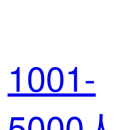
用悟空
现代化
1001-
CRM，
5000人