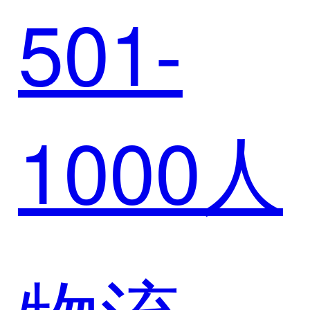
转型
501-
空
1000人
CRM，
开启一