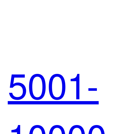
携手悟
5001-
空