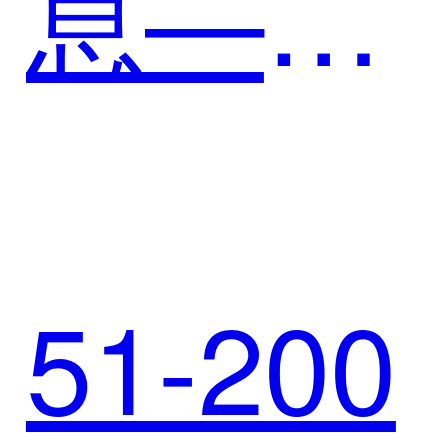
息——
系
运用悟
51-200
空