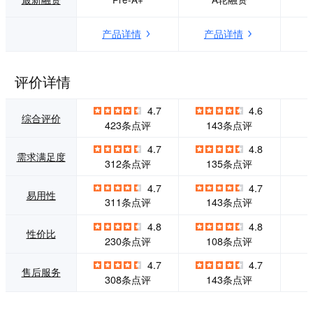
店，系统触达8000
现客户筛选与促
万城市居民。
活，通过SCRM系
产品详情
产品详情
统实现全生命周期
的客户管理。以“数
据洞察能力+大数据
分析能力”驱动业务
评价详情
提升，打通从销售
管理服务全链路，
4.7
4.6
完成“引流—运营—
综合评价
423条点评
143条点评
促活—跟进—签约
—复购”的一站式营
4.7
4.8
需求满足度
销服务全闭环。
312条点评
135条点评
4.7
4.7
易用性
311条点评
143条点评
4.8
4.8
性价比
230条点评
108条点评
4.7
4.7
售后服务
308条点评
143条点评