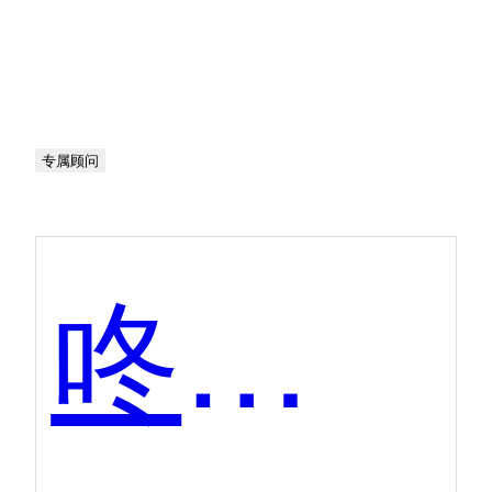
专属顾问
咚咚来客