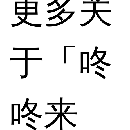
更多关
于「咚
咚来