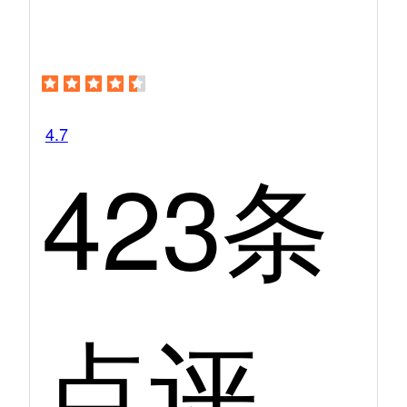
4.7
423条
点评