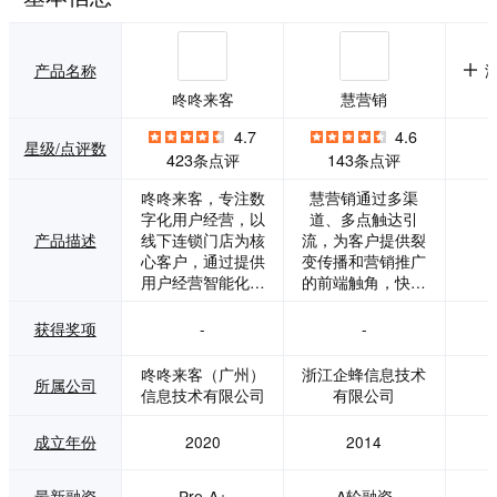
产品名称
咚咚来客
慧营销
4.7
4.6
星级/点评数
423条点评
143条点评
咚咚来客，专注数
慧营销通过多渠
字化用户经营，以
道、多点触达引
产品描述
线下连锁门店为核
流，为客户提供裂
心客户，通过提供
变传播和营销推广
用户经营智能化系
的前端触角，快速
统，实现线上顾客
获取线索与商机，
的获取、管理、激
强调从推广到数据
获得奖项
-
-
活、交易转化，让
收集每个销售节点
门店可以摆脱空间
的追踪与转化，实
咚咚来客（广州）
浙江企蜂信息技术
所属公司
和时间的限制，让
现每个渠道精准分
信息技术有限公司
有限公司
品牌在疫情环境下
析。同时基于企业
也能逆势增长。现
微信引流获取的客
成立年份
2020
2014
已服务1300多个品
户沉淀在企业私域
牌，覆盖全国100
流量池中，多种营
多个城市近2万个门
销工具帮助企业实
最新融资
Pre-A+
A轮融资