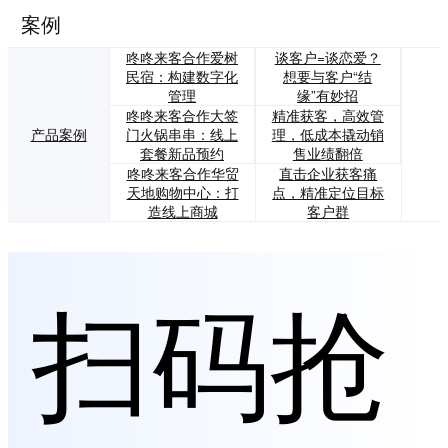
案例
咚咚来客合作爱树
谈客户=谈恋爱？
民宿：构建数字化
想要与客户“结
管理
缘”有妙招
咚咚来客合作大签
精准获客，高效管
产品案例
门火锅串串：线上
理，低成本撬动销
套餐新品预约
售业绩翻倍
咚咚来客合作华贸
直击企业获客痛
天地购物中心：打
点，精准定位目标
造线上商城
客户群
扫码抢