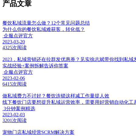
产品文章
餐饮私域流量怎么做？12个常见问题总结
为什么你的餐饮私域难获客，转化低？
企服点评官方
2023-03-20
4325次阅读
2023，私域营销还在拉群发优惠券？见实徐志斌带你找到私域
实战经验+案例拆解告诉你答案
企服点评官方
2023-02-06
6415次阅读
做私域费力不讨好？餐饮连锁这样减工作量提人效
线下餐饮门店要想提升私域运营效率，需要用好营销自动化工
3分钟案例精选
2023-02-03
3201次阅读
宠物门店私域经营SCRM解决方案