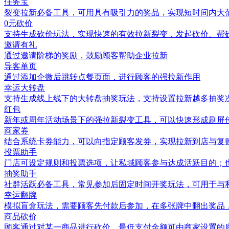
任务宝
裂变拉新必备工具，可用具有吸引力的奖品，实现短时间内大
0元砍价
支持生成砍价玩法，实现快速的有效拉新裂变，发起砍价、帮
邀请有礼
通过邀请阶梯的奖励，鼓励顾客帮助企业拉新
导客单页
通过添加企微后跳转点餐页面，进行顾客的强拉新作用
幸运大转盘
支持生成线上线下的大转盘抽奖玩法，支持设置拉新越多抽奖
红包
新年或周年活动场景下的强拉新裂变工具，可以快速形成刷屏
商家券
结合系统卡券能力，可以向指定顾客发券，实现拉新到店与复
投票助手
门店可设定规则和投票选项，让私域顾客参与达成活跃目的；
抽奖助手
社群活跃必备工具，常见参加后固定时间开奖玩法，可用于与
幸运翻牌
模拟盲盒玩法，需要顾客先付款后参加，在多张牌中翻出奖品
商品砍价
顾客通过对某一商品进行砍价，最低支付金额可由商家设置的