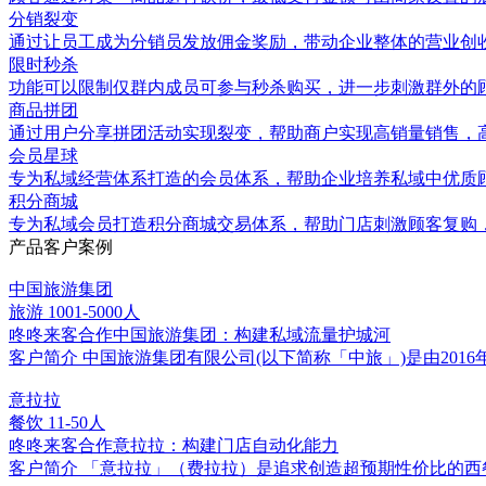
分销裂变
通过让员工成为分销员发放佣金奖励，带动企业整体的营业创
限时秒杀
功能可以限制仅群内成员可参与秒杀购买，进一步刺激群外的
商品拼团
通过用户分享拼团活动实现裂变，帮助商户实现高销量销售，
会员星球
专为私域经营体系打造的会员体系，帮助企业培养私域中优质
积分商城
专为私域会员打造积分商城交易体系，帮助门店刺激顾客复购
产品客户案例
中国旅游集团
旅游
1001-5000人
咚咚来客合作中国旅游集团：构建私域流量护城河
客户简介 中国旅游集团有限公司(以下简称「中旅」)是由2
意拉拉
餐饮
11-50人
咚咚来客合作意拉拉：构建门店自动化能力
客户简介 「意拉拉」（费拉拉）是追求创造超预期性价⽐的西