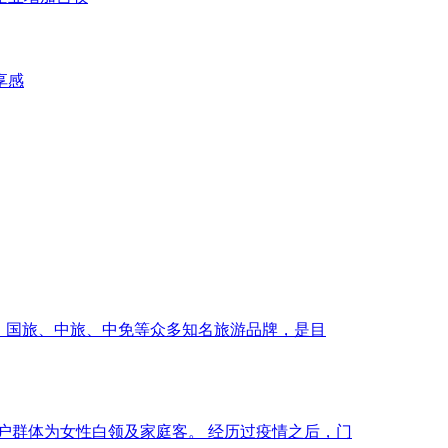
享感
旅、国旅、中旅、中免等众多知名旅游品牌，是目
户群体为⼥性⽩领及家庭客。 经历过疫情之后，门