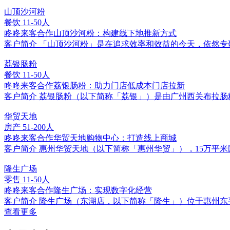
山顶沙河粉
餐饮
11-50人
咚咚来客合作山顶沙河粉：构建线下地推新方式
客户简介 「山顶沙河粉」是在追求效率和效益的今天，依然
荔银肠粉
餐饮
11-50人
咚咚来客合作荔银肠粉：助力门店低成本门店拉新
客户简介 荔银肠粉（以下简称「荔银」）是由广州西关布拉肠
华贸天地
房产
51-200人
咚咚来客合作华贸天地购物中心：打造线上商城
客户简介 惠州华贸天地（以下简称「惠州华贸」），15万平
隆生广场
零售
11-50人
咚咚来客合作隆生广场：实现数字化经营
客户简介 隆生广场（东湖店，以下简称「隆生」）位于惠州
查看更多