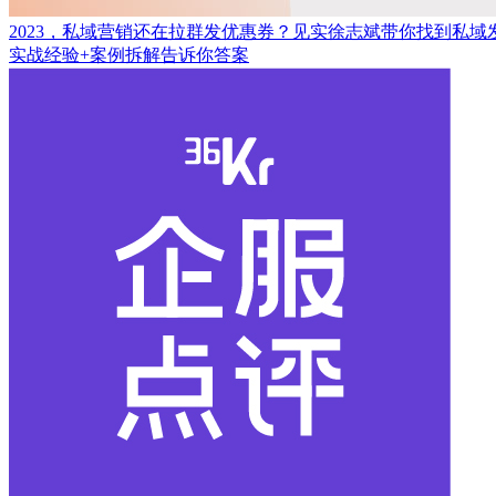
2023，私域营销还在拉群发优惠券？见实徐志斌带你找到私域
实战经验+案例拆解告诉你答案