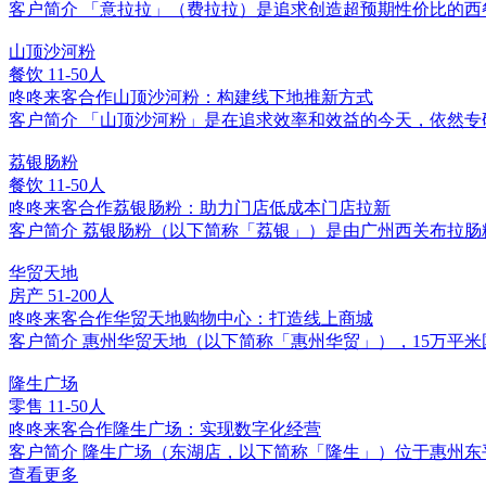
客户简介 「意拉拉」（费拉拉）是追求创造超预期性价⽐的西
山顶沙河粉
餐饮
11-50人
咚咚来客合作山顶沙河粉：构建线下地推新方式
客户简介 「山顶沙河粉」是在追求效率和效益的今天，依然
荔银肠粉
餐饮
11-50人
咚咚来客合作荔银肠粉：助力门店低成本门店拉新
客户简介 荔银肠粉（以下简称「荔银」）是由广州西关布拉肠
华贸天地
房产
51-200人
咚咚来客合作华贸天地购物中心：打造线上商城
客户简介 惠州华贸天地（以下简称「惠州华贸」），15万平
隆生广场
零售
11-50人
咚咚来客合作隆生广场：实现数字化经营
客户简介 隆生广场（东湖店，以下简称「隆生」）位于惠州
查看更多