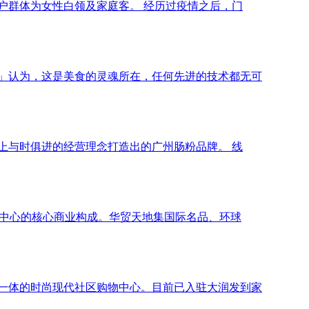
户群体为⼥性⽩领及家庭客。 经历过疫情之后，门
」认为，这是美食的灵魂所在，任何先进的技术都无可
上与时俱进的经营理念打造出的广州肠粉品牌。 线
贸中心的核心商业构成。华贸天地集国际名品、环球
一体的时尚现代社区购物中心。目前已入驻大润发到家