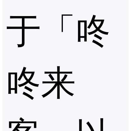
于「咚
咚来